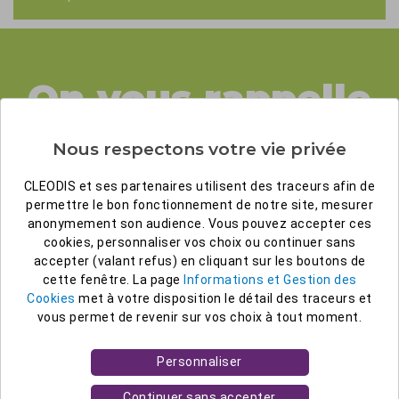
On vous rappelle
Nous respectons votre vie privée
Vous voulez en savoir plus sur les offres
CLEODIS ?
CLEODIS et ses partenaires utilisent des traceurs afin de
permettre le bon fonctionnement de notre site, mesurer
Laissez nous votre numéro de téléphone, un
anonymement son audience. Vous pouvez accepter ces
de nos experts vous appelle rapidement !
cookies, personnaliser vos choix ou continuer sans
accepter (valant refus) en cliquant sur les boutons de
cette fenêtre. La page
Informations et Gestion des
Cookies
met à votre disposition le détail des traceurs et
vous permet de revenir sur vos choix à tout moment.
Personnaliser
Continuer sans accepter