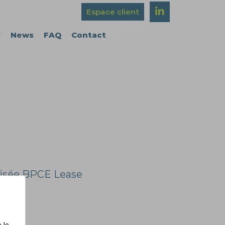
Espace client
r
News
FAQ
Contact
alisée BPCE Lease
 le