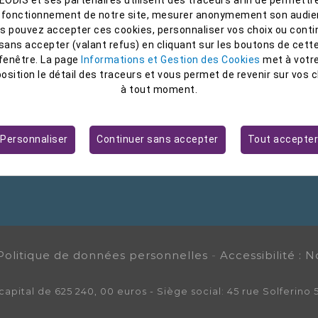
 fonctionnement de notre site, mesurer anonymement son audie
s pouvez accepter ces cookies, personnaliser vos choix ou conti
sans accepter (valant refus) en cliquant sur les boutons de cett
fenêtre. La page
Informations et Gestion des Cookies
met à votr
position le détail des traceurs et vous permet de revenir sur vos c
st membre du
45 rue Solférino
à tout moment.
MPEL
59 000 Lille
LEODIS, ASSETS)
Tél. 03 28 140 200
contact@cleodis.com
Personnaliser
Continuer sans accepter
Tout accepter
Politique de données personnelles
-
Accessibilité :
apital de 625 240, 00 euros - Siège social: 45 rue Solferino 