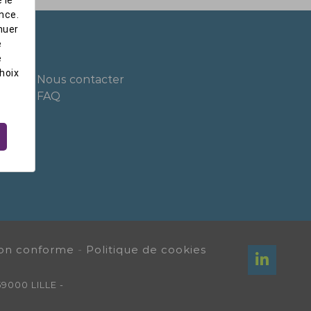
nce.
nuer
e
e
hoix
Nous contacter
FAQ
 Non conforme
-
Politique de cookies
59000 LILLE -