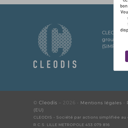
bon
Vou
dis
CLEODIS e
groupe SI
(SIMPEL, C
©
Cleodis
– 2026 -
Mentions légales
-
(EU)
CLEODIS - Société par actions simplifiée au c
R.C.S. LILLE METROPOLE 453 079 816