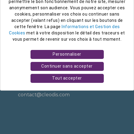
permettre le bon fonctionnement de notre site, mesurer
anonymement son audience. Vous pouvez accepter ces
cookies, personnaliser vos choix ou continuer sans
CLEODIS est membre du
accepter (valant refus) en cliquant sur les boutons de
groupe SIMPEL
cette fenêtre. La page
Informations et Gestion des
(SIMPEL, CLEODIS, ASSETS)
Cookies
met à votre disposition le détail des traceurs et
vous permet de revenir sur vos choix à tout moment.
Personnaliser
Continuer sans accepter
45 rue Solférino
Tout accepter
59 000 Lille
Tél. 03 28 140 200
contact@cleodis.com