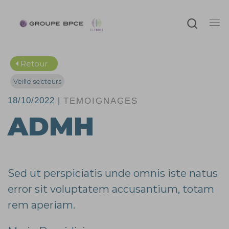
Passer au contenu
Searc
Me
Retour
Veille secteurs
18/10/2022 |
TEMOIGNAGES
ADMH
Sed ut perspiciatis unde omnis iste natus
error sit voluptatem accusantium, totam
rem aperiam.